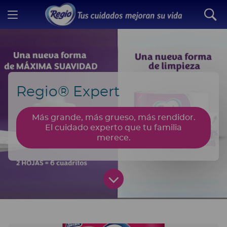
Regio® Expert
Más grande, más grueso, más rendidor.
El cuidado experto que tu familia
merece.