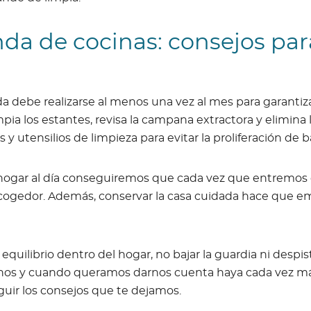
da de cocinas: consejos par
Conoce las diferentes histo
nos inspiran para brindarte
de cuidar.
a debe realizarse al menos una vez al mes para garantiz
impia los estantes, revisa la campana extractora y elimin
Descubre más aquí
s y utensilios de limpieza para evitar la proliferación de b
l hogar al día conseguiremos que cada vez que entremos
acogedor. Además, conservar la casa cuidada hace que
 equilibrio dentro del hogar, no bajar la guardia ni des
nos y cuando queramos darnos cuenta haya cada vez má
guir los consejos que te dejamos.