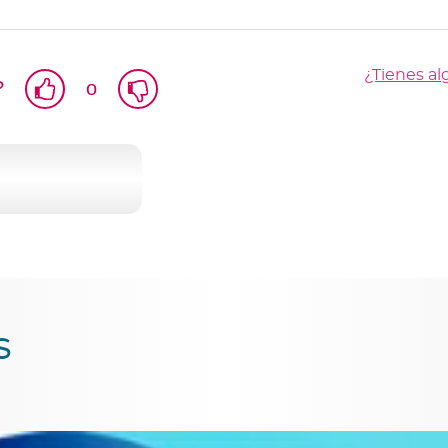
¿Tienes a
?
o
s