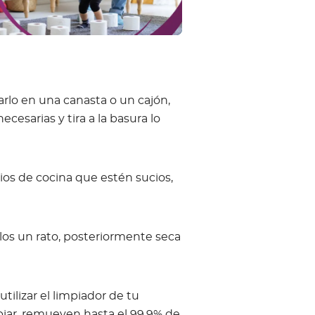
arlo en una canasta o un cajón,
esarias y tira a la basura lo
lios de cocina que estén sucios,
alos un rato, posteriormente seca
utilizar el limpiador de tu
piar, remueven hasta el 99.9% de