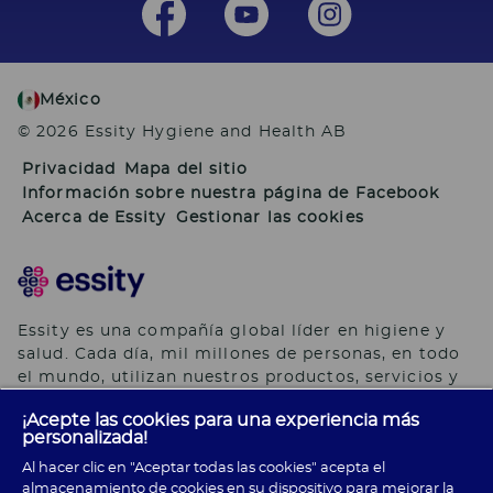
México
© 2026 Essity Hygiene and Health AB
Privacidad
Mapa del sitio
Información sobre nuestra página de Facebook
Acerca de Essity
Gestionar las cookies
Essity es una compañía global líder en higiene y
salud. Cada día, mil millones de personas, en todo
el mundo, utilizan nuestros productos, servicios y
soluciones. Nuestro propósito es romper barreras
¡Acepte las cookies para una experiencia más
por el bienestar en beneficio de consumidores,
personalizada!
pacientes, cuidadores, clientes y la sociedad en
Al hacer clic en "Aceptar todas las cookies" acepta el
general. Vendemos en aproximadamente 150 países
almacenamiento de cookies en su dispositivo para mejorar la
bajo las principales marcas globales TENA y Tork,