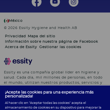
México
© 2026 Essity Hygiene and Health AB
Privacidad
Mapa del sitio
Información sobre nuestra página de Facebook
Acerca de Essity
Gestionar las cookies
Essity es una compañía global líder en higiene y
salud. Cada día, mil millones de personas, en todo
el mundo, utilizan nuestros productos, servicios y
soluciones. Nuestro propósito es romper barreras
¡Acepte las cookies para una experiencia más
por el bienestar en beneficio de consumidores,
personalizada!
pacientes, cuidadores, clientes y la sociedad en
Al hacer clic en "Aceptar todas las cookies" acepta el
general. Vendemos en aproximadamente 150 países
almacenamiento de cookies en su dispositivo para mejorar la
bajo las principales marcas globales TENA y Tork,