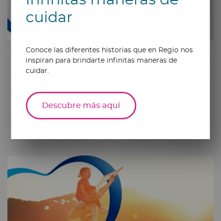
Infinitas maneras de
cuidar
Conoce las diferentes historias que en Regio nos
Reciclaje para niños: Cómo
inspiran para brindarte infinitas maneras de
cuidar.
enseñarles a ser más sostenibles
Te compartimos algunos consejos para enseñar a
Descubre más aquí
tus hijos a ser más sostenibles.
Leer más