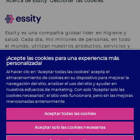
Acerca de Essity
Gestionar las cookies
Essity es una compañía global líder en higiene y
salud. Cada día, mil millones de personas, en todo
el mundo, utilizan nuestros productos, servicios y
soluciones. Nuestro propósito es romper barreras
¡Acepte las cookies para una experiencia más
por el bienestar en beneficio de consumidores,
personalizada!
pacientes, cuidadores, clientes y la sociedad en
Al hacer clic en "Aceptar todas las cookies" acepta el
general. Vendemos en aproximadamente 150 países
almacenamiento de cookies en su dispositivo para mejorar la
bajo las principales marcas globales TENA y Tork,
navegación del sitio, analizar el uso del sitio y ayudar en
así como otras marcas como Actimove, Cutimed,
nuestros esfuerzos de marketing. Con solo "Aceptar solo las
JOBST, Knix, Leukoplast, Libero, Libresse, Lotus,
cookies necesarias", el sitio web funcionará, pero sin las mejoras
Modibodi, Nosotras, Saba, Tempo, TOM Organic y
mencionadas anteriormente.
Zewa. En 2024, Essity tuvo ventas de
aproximadamente 13 mil millones de euros y
Aceptar todas las cookies
empleó a 36,000 personas. La sede de la compañía
está ubicada en Estocolmo, Suecia, y Essity cotiza
Aceptar solo las cookies necesarias
en Nasdaq Estocolmo. Más información
en
www.essity.com
.