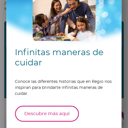
¡Ya lo tienes! ¡Ahora ya sabes cómo hacer tarjetas de
Navidad que serán el centro de atención!
Disfruta de un periodo
trimestral de información y
Infinitas maneras de
noticias para padres con
nuestro boletín informativo.
cuidar
Conoce las diferentes historias que en Regio nos
Registra
inspiran para brindarte infinitas maneras de
cuidar.
Descubre más aquí