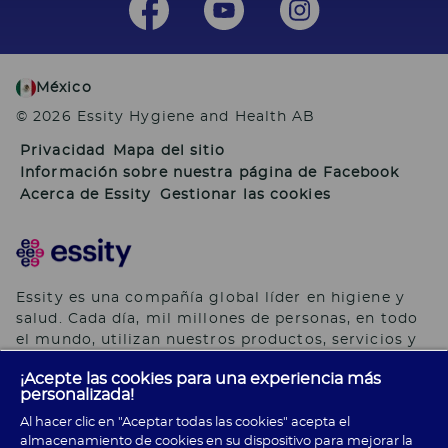
México
© 2026 Essity Hygiene and Health AB
Privacidad
Mapa del sitio
Información sobre nuestra página de Facebook
Acerca de Essity
Gestionar las cookies
Essity es una compañía global líder en higiene y
salud. Cada día, mil millones de personas, en todo
el mundo, utilizan nuestros productos, servicios y
soluciones. Nuestro propósito es romper barreras
¡Acepte las cookies para una experiencia más
por el bienestar en beneficio de consumidores,
personalizada!
pacientes, cuidadores, clientes y la sociedad en
Al hacer clic en "Aceptar todas las cookies" acepta el
general. Vendemos en aproximadamente 150 países
almacenamiento de cookies en su dispositivo para mejorar la
bajo las principales marcas globales TENA y Tork,